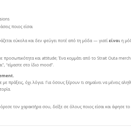
έ
sions
ράσεις ποιος είσαι
δυάζεται εύκολα και δεν φεύγει ποτέ από τη μόδα — γιατί
είναι
η μό
ε προσωπικότητα και attitude; Ένα κομμάτι από το Strait Outa merch
”, “είμαστε στο ίδιο mood”.
ement.
ε με πράξεις, όχι λόγια. Για όσους ξέρουν τι σημαίνει να μένεις αληθ
τορία.
όρεσε τον χαρακτήρα σου, δείξε σε όλους ποιος είσαι και άφησε το