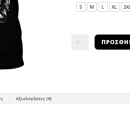
S
M
L
XL
2X
Total
ΠΡΟΣΘΉ
rebel
ποσότητα
ες
Αξιολογήσεις (0)