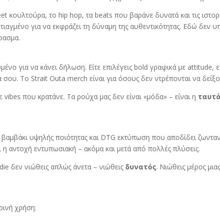
et κουλτούρα, το hip hop, τα beats που βαράνε δυνατά και τις ιστο
 φτιαγμένο για να εκφράζει τη δύναμη της αυθεντικότητας. Εδώ δεν
ύφασμα.
μένο για να κάνει δήλωση. Είτε επιλέγεις bold γραφικά με attitude, ε
 σου. Το Strait Outa merch είναι για όσους δεν ντρέπονται να δείξο
 vibes που κρατάνε. Τα ρούχα μας δεν είναι «μόδα» – είναι η
ταυτ
 βαμβάκι υψηλής ποιότητας και DTG εκτύπωση που αποδίδει ζωνταν
 η αντοχή εντυπωσιακή – ακόμα και μετά από πολλές πλύσεις.
die δεν νιώθεις απλώς άνετα – νιώθεις
δυνατός
. Νιώθεις μέρος μι
ρινή χρήση: