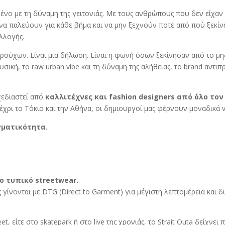
μένο με τη δύναμη της γειτονιάς. Με τους ανθρώπους που δεν είχαν 
 να παλεύουν για κάθε βήμα και να μην ξεχνούν ποτέ από πού ξεκίνη
υλλογής.
ή ρούχων. Είναι μια δήλωση. Είναι η φωνή όσων ξεκίνησαν από το 
υσική, το raw urban vibe και τη δύναμη της αλήθειας, το brand αντ
σχεδιαστεί από
καλλιτέχνες και fashion designers από όλο τον
μέχρι το Τόκιο και την Αθήνα, οι δημιουργοί μας φέρνουν μοναδικά 
γματικότητα.
ο τυπικό streetwear.
γίνονται με DTG (Direct to Garment) για μέγιστη λεπτομέρεια και δι
et, είτε στο skatepark ή στο live της χρονιάς, το Strait Outa δείχνει π