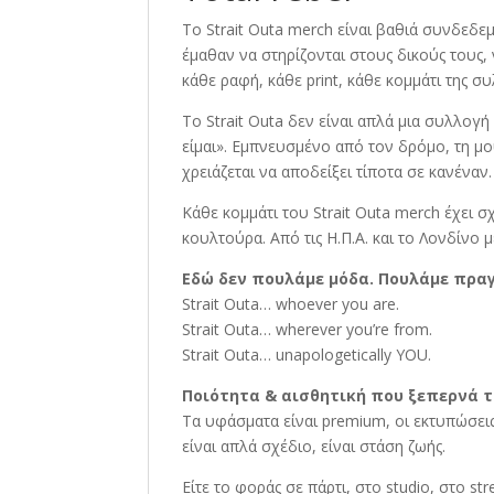
Το Strait Outa merch είναι βαθιά συνδεδε
έμαθαν να στηρίζονται στους δικούς τους,
κάθε ραφή, κάθε print, κάθε κομμάτι της σ
Το Strait Outa δεν είναι απλά μια συλλογ
είμαι». Εμπνευσμένο από τον δρόμο, τη μο
χρειάζεται να αποδείξει τίποτα σε κανέναν.
Κάθε κομμάτι του Strait Outa merch έχει 
κουλτούρα. Από τις Η.Π.Α. και το Λονδίνο 
Εδώ δεν πουλάμε μόδα. Πουλάμε πρα
Strait Outa… whoever you are.
Strait Outa… wherever you’re from.
Strait Outa… unapologetically YOU.
Ποιότητα & αισθητική που ξεπερνά τ
Τα υφάσματα είναι premium, οι εκτυπώσεις 
είναι απλά σχέδιο, είναι στάση ζωής.
Είτε το φοράς σε πάρτι, στο studio, στο stre