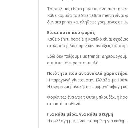
Το στυλ μας είναι εμπνευσμένο από τη stre
Κάθε κομμάτι του Strait Outa merch είναι
δυνατά prints και αλήθειες γραμμένες σε 
Είσαι αυτό που φοράς
Κάθε t-shirt, hoodie ή καπέλο είναι σχεδιασ
στυλ σου μιλάει πριν καν ανοίξεις το στόμα
Εδώ δεν παίζουμε με trends. Δημιουργούμε
αυτιά και όνειρα στο μυαλό.
Ποιότητα που αντανακλά χαρακτήρα
Η παραγωγή γίνεται στην Ελλάδα, με 100%
Η υφή είναι μαλακή, η εφαρμογή άψογη και
Φορώντας ένα Strait Outa μπλουζάκι ή hoo
σταματά πουθενά.
Για κάθε μέρα, για κάθε στιγμή
Η συλλογή μας είναι φτιαγμένη για καθημε