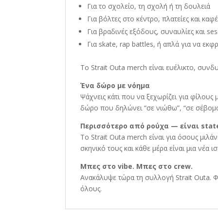
Για το σχολείο, τη σχολή ή τη δουλειά
Για βόλτες στο κέντρο, πλατείες και καφ
Για βραδινές εξόδους, συναυλίες και ses
Για skate, rap battles, ή απλά για να εκφ
Το Strait Outa merch είναι ευέλικτο, συν
Ένα δώρο με νόημα
Ψάχνεις κάτι που να ξεχωρίζει για φίλους μ
δώρο που δηλώνει “σε νιώθω”, “σε σέβομαι
Περισσότερο από ρούχα — είναι stat
Το Strait Outa merch είναι για όσους μιλάν
σκηνικό τους και κάθε μέρα είναι μια νέα ισ
Μπες στο vibe. Μπες στο crew.
Ανακάλυψε τώρα τη συλλογή Strait Outa. Φ
όλους.